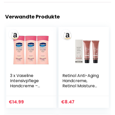
Verwandte Produkte
3 x Vaseline
Retinol Anti-Aging
Intensivpflege
Handcreme,
Handcreme –
Retinol Moisture
Hand & Nagel –
Hand Cream für
200 ml
Nahrhafte Hand,
Leichte Anti-
€
14.99
€
8.47
Aging-Hand-
Feuchtigkeitscrem