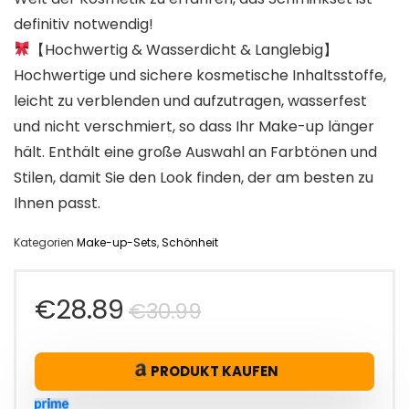
definitiv notwendig!
【Hochwertig & Wasserdicht & Langlebig】
Hochwertige und sichere kosmetische Inhaltsstoffe,
leicht zu verblenden und aufzutragen, wasserfest
und nicht verschmiert, so dass Ihr Make-up länger
hält. Enthält eine große Auswahl an Farbtönen und
Stilen, damit Sie den Look finden, der am besten zu
Ihnen passt.
Kategorien
Make-up-Sets
,
Schönheit
Ursprünglicher
Aktueller
€
28.89
€
30.99
Preis
Preis
PRODUKT KAUFEN
war:
ist: