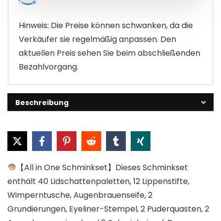
€30.99
€28.89.
Hinweis: Die Preise können schwanken, da die
Verkäufer sie regelmäßig anpassen. Den
aktuellen Preis sehen Sie beim abschließenden
Bezahlvorgang.
Beschreibung
【All in One Schminkset】Dieses Schminkset
enthält 40 Lidschattenpaletten, 12 Lippenstifte,
Wimperntusche, Augenbrauenseife, 2
Grundierungen, Eyeliner-Stempel, 2 Puderquasten, 2