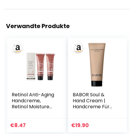
Verwandte Produkte
Retinol Anti-Aging
BABOR Soul &
Handcreme,
Hand Cream |
Retinol Moisture
Handcreme Für
Hand Cream für
Trockene Hände,
Nahrhafte Hand,
Anti Aging
Leichte Anti-
Feuchtigkeitscrem
€
8.47
€
19.90
Aging-Hand-
e, Schnell