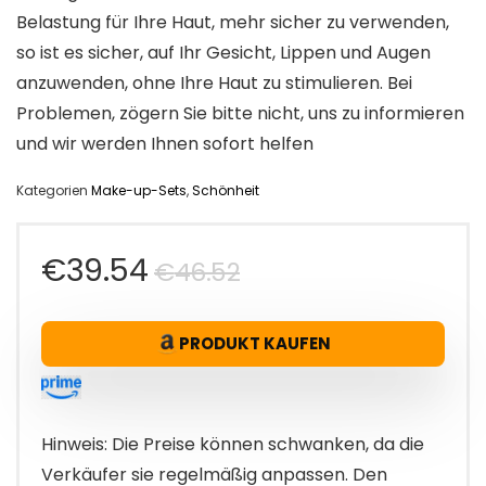
Belastung für Ihre Haut, mehr sicher zu verwenden,
so ist es sicher, auf Ihr Gesicht, Lippen und Augen
anzuwenden, ohne Ihre Haut zu stimulieren. Bei
Problemen, zögern Sie bitte nicht, uns zu informieren
und wir werden Ihnen sofort helfen
Kategorien
Make-up-Sets
,
Schönheit
Ursprünglicher
Aktueller
€
39.54
€
46.52
Preis
Preis
PRODUKT KAUFEN
war:
ist:
€46.52
€39.54.
Hinweis: Die Preise können schwanken, da die
Verkäufer sie regelmäßig anpassen. Den