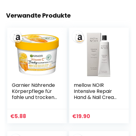
Verwandte Produkte
Garnier Nährende
mellow NOIR
Körperpflege für
Intensive Repair
fahle und trockene
Hand & Nail Cream
Haut, Body Butter
100ml –
mit Mango und
Handcreme für
Vitamin C, Für bis
raue, trockene
€
5.88
€
19.90
zu 48 Stunden
Hände – 10%
Feuchtigkeit, Body
Sheabutter –
Superfood, 1 x 380
schnell