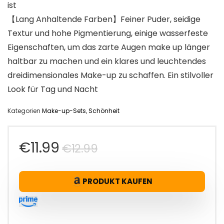
ist
【Lang Anhaltende Farben】Feiner Puder, seidige
Textur und hohe Pigmentierung, einige wasserfeste
Eigenschaften, um das zarte Augen make up länger
haltbar zu machen und ein klares und leuchtendes
dreidimensionales Make-up zu schaffen. Ein stilvoller
Look für Tag und Nacht
Kategorien
Make-up-Sets
,
Schönheit
Ursprünglicher
Aktueller
€
11.99
€
12.99
Preis
Preis
PRODUKT KAUFEN
war:
ist:
€12.99
€11.99.