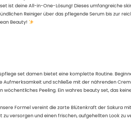
 ist deine All-in-One-Lösung! Dieses umfangreiche skin ca
ründlichen Reiniger​ über das pflegende Serum​ bis zur r
orean Beauty!
chtspflege set damen​ bietet eine komplette Routine. Begin
Aufmerksamkeit und schließe mit der nährenden Creme a
n wöchentliches Peeling. Ein wahres beauty set, das kein
 Unsere Formel vereint die zarte Blütenkraft der Sakura​ m
 zu versorgen und einen frischen, aufgehellten Look zu ver