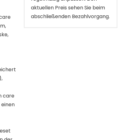
aktuellen Preis sehen Sie beim
abschließenden Bezahlvorgang.
ncare
um,
ske,
eichert
,
n care
t einen
eset
n der