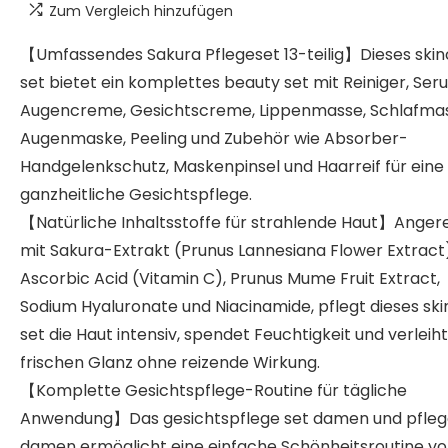
Zum Vergleich hinzufügen
【Umfassendes Sakura Pflegeset 13-teilig】Dieses ski
set​ bietet ein komplettes beauty set​ mit Reiniger, Ser
Augencreme, Gesichtscreme, Lippenmasse, Schlafma
Augenmaske, Peeling und Zubehör wie Absorber-
Handgelenkschutz, Maskenpinsel und Haarreif für eine
ganzheitliche Gesichtspflege.
【Natürliche Inhaltsstoffe für strahlende Haut】Anger
mit Sakura-Extrakt (Prunus Lannesiana Flower Extract)
Ascorbic Acid (Vitamin C), Prunus Mume Fruit Extract,
Sodium Hyaluronate und Niacinamide, pflegt dieses ski
set​ die Haut intensiv, spendet Feuchtigkeit und verleih
frischen Glanz ohne reizende Wirkung.
【Komplette Gesichtspflege-Routine für tägliche
Anwendung】Das gesichtspflege set damen​ und pfleg
damen​ ermöglicht eine einfache Schönheitsroutine vo