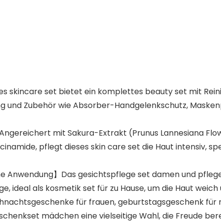
 skincare set​ bietet ein komplettes beauty set​ mit Re
 und Zubehör wie Absorber-Handgelenkschutz, Maskenpin
Angereichert mit Sakura-Extrakt (Prunus Lannesiana Flowe
namide, pflegt dieses skin care set​ die Haut intensiv, sp
he Anwendung】Das gesichtspflege set damen​ und pflege
ge, ideal als kosmetik set​ für zu Hause, um die Haut weic
hnachtsgeschenke für frauen, geburtstagsgeschenk für
henkset mädchen​ eine vielseitige Wahl, die Freude berei