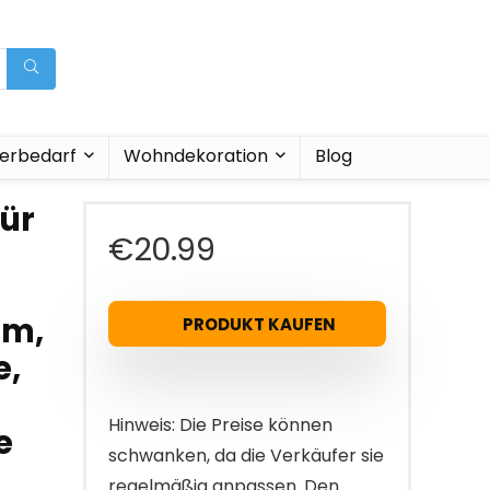
ierbedarf
Wohndekoration
Blog
für
€
20.99
um,
PRODUKT KAUFEN
e,
Hinweis: Die Preise können
e
schwanken, da die Verkäufer sie
regelmäßig anpassen. Den