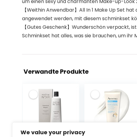
um einen sexy und charmanten Make-up-Look z
【Weithin Anwendbar】All In 1 Make Up Set hat a
angewendet werden, mit diesem schminkset könne
【Gutes Geschenk】Wunderschön verpackt, ist ma
Schminkset hat alles, was sie brauchen, um ihr M
Verwandte Produkte
We value your privacy