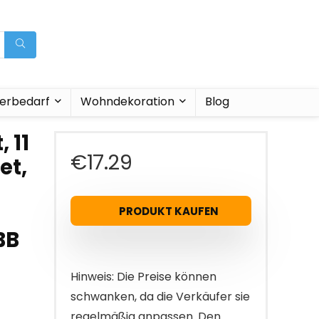
ierbedarf
Wohndekoration
Blog
 11
€
17.29
et,
PRODUKT KAUFEN
BB
Hinweis: Die Preise können
schwanken, da die Verkäufer sie
regelmäßig anpassen. Den