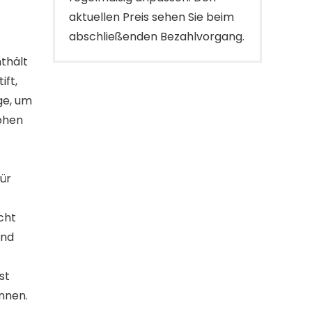
aktuellen Preis sehen Sie beim
abschließenden Bezahlvorgang.
thält
ift,
uge, um
rohen
ür
icht
und
st
önnen.