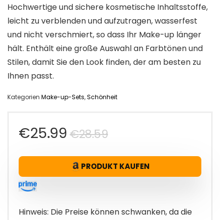
Hochwertige und sichere kosmetische Inhaltsstoffe,
leicht zu verblenden und aufzutragen, wasserfest
und nicht verschmiert, so dass Ihr Make-up länger
hält. Enthält eine große Auswahl an Farbtönen und
Stilen, damit Sie den Look finden, der am besten zu
Ihnen passt.
Kategorien
Make-up-Sets
,
Schönheit
Ursprünglicher
Aktueller
€
25.99
€
28.59
Preis
Preis
PRODUKT KAUFEN
war:
ist:
€28.59
€25.99.
Hinweis: Die Preise können schwanken, da die