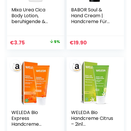
Mixa Urea Cica
BABOR Soul &
Body Lotion,
Hand Cream |
beruhigende &
Handcreme Für
schützende
Trockene Hände,
Körpermilch, mit
Anti Aging
Urea &
Feuchtigkeitscrem
Ursprünglicher
Aktueller
€
3.75
5%
€
19.90
regenerierendem
e, Schnell
Preis
Preis
Panthenol, für sehr
Einziehende Hand-
trockene Haut,
und Nagelcreme,
war:
ist:
hochverträglich,
Intensive
€3.95
€3.75.
beugt
Handpflege, Mit
Hautirritationen
Hyaluronsäure,
vor Urea Cica
Vegan | 100 ml
Repair+, 250 ml
WELEDA Bio
WELEDA Bio
Express
Handcreme Citrus
Handcreme
– 2in1
Sanddorn –
Naturkosmetik