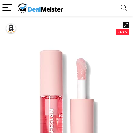
- 43%