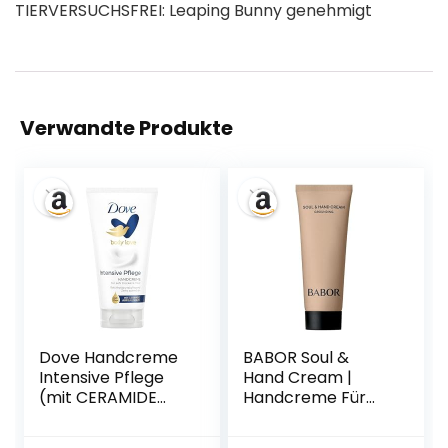
TIERVERSUCHSFREI: Leaping Bunny genehmigt
Verwandte Produkte
Dove Handcreme
BABOR Soul &
Intensive Pflege
Hand Cream |
(mit CERAMIDE
Handcreme Für
AUFBAU SERUM)
Trockene Hände,
für sehr trockene
Anti Aging