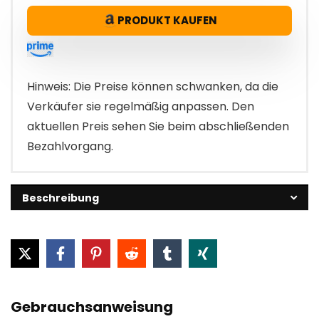
Preis
Preis
PRODUKT KAUFEN
war:
ist:
€8.99
€5.09.
Hinweis: Die Preise können schwanken, da die
Verkäufer sie regelmäßig anpassen. Den
aktuellen Preis sehen Sie beim abschließenden
Bezahlvorgang.
Beschreibung
Gebrauchsanweisung