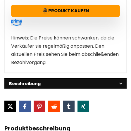
Preis
Preis
PRODUKT KAUFEN
war:
ist:
€7.49
€6.95.
Hinweis: Die Preise können schwanken, da die
Verkäufer sie regelmäßig anpassen. Den
aktuellen Preis sehen Sie beim abschließenden
Bezahlvorgang.
Beschreibung
Produktbeschreibung