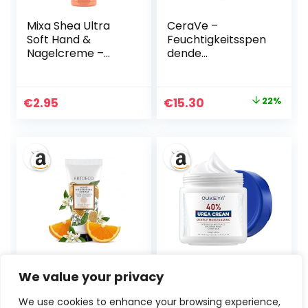
Mixa Shea Ultra
CeraVe –
Soft Hand &
Feuchtigkeitsspen
Nagelcreme –
dende
pflegender
Nachtcreme für
Handbalsam für
normale bis
trockene, rissige
trockene Haut
Ursprünglicher
Aktueller
€
2.95
€
15.30
22%
und raue Hände,
Preis
Preis
Schutz & intensive
Pflege mit Glycerin
war:
ist:
und Sheabutter,
€19.50
€15.30.
100 ml
ARTDECO Hand
OUKEYA Urea-
We value your privacy
Nourishing Cream
Creme 40 Prozent
–
für Fuß und Hände,
We use cookies to enhance your browsing experience,