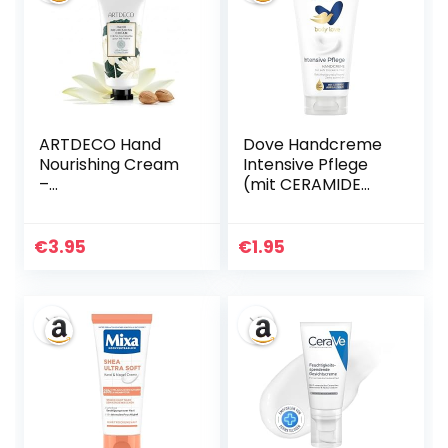
ARTDECO Hand
Dove Handcreme
Nourishing Cream
Intensive Pflege
–
(mit CERAMIDE
Feuchtigkeitsspen
AUFBAU SERUM)
dender
für sehr trockene
Handbalsam mit
Haut, 75ml (1er
€
3.95
€
1.95
Sheabutter &
Pack)
Lotusextrakt –
Pflegende
Handcreme für
zarte,
geschmeidige
Hände – 1 x 30 ml