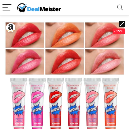
- 15%