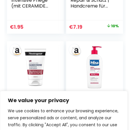
Intensive Pflege
Repair & Schutz |
(mit CERAMIDE
Handcreme für
AUFBAU SERUM)
trockene, rissige
für sehr trockene
Hände | 75ml | Die
Haut, 75ml (1er
besondere Aktiv-
Ursprünglicher
Aktueller
€
1.95
€
7.19
10%
Pack)
Formel für
Preis
Preis
gepflegte Hände
aus der EUBOS-
war:
ist:
Forschung mit 4-
€7.95
€7.19.
fach-Wirkung:
regeneriert,
feuchtig­
keitsspendend,
strafft und schützt
Neutrogena
Mixa Urea Cica
We value your privacy
Handcreme
Body Lotion,
konzentriert
beruhigende &
We use cookies to enhance your browsing experience,
unparfümiert,
schützende
serve personalized ads or content, and analyze our
beruhigende
Körpermilch, mit
Feuchtigkeitscrem
Urea &
traffic. By clicking "Accept All", you consent to our use
Ursprünglicher
Aktueller
Ursprünglicher
Aktueller
€
2.95
15%
€
3.75
5%