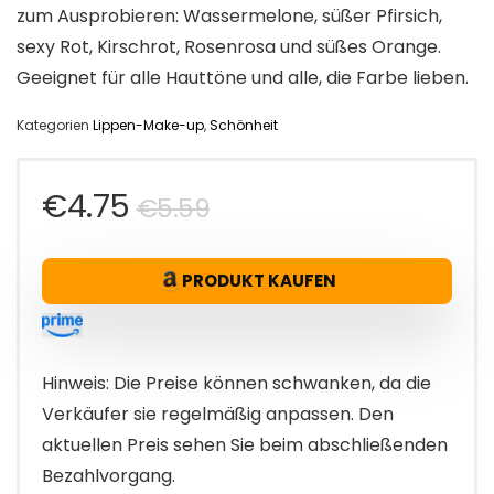
zum Ausprobieren: Wassermelone, süßer Pfirsich,
sexy Rot, Kirschrot, Rosenrosa und süßes Orange.
Geeignet für alle Hauttöne und alle, die Farbe lieben.
Kategorien
Lippen-Make-up
,
Schönheit
Ursprünglicher
Aktueller
€
4.75
€
5.59
Preis
Preis
PRODUKT KAUFEN
war:
ist:
€5.59
€4.75.
Hinweis: Die Preise können schwanken, da die
Verkäufer sie regelmäßig anpassen. Den
aktuellen Preis sehen Sie beim abschließenden
Bezahlvorgang.