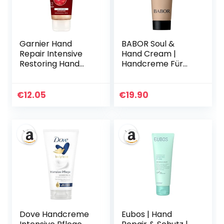
Garnier Hand
BABOR Soul &
Repair Intensive
Hand Cream |
Restoring Hand
Handcreme Für
Cream, Nourishing
Trockene Hände,
Canadian Maple
Anti Aging
Sap and
Feuchtigkeitscrem
€
12.05
€
19.90
Moisturising
e, Schnell
Glycerin, Leaves
Einziehende Hand-
Skin Soft and
und Nagelcreme,
Supple, Restores
Intensive
Extra Dry Hands 75
Handpflege, Mit
ml x 2
Hyaluronsäure,
Vegan | 100 ml
Dove Handcreme
Eubos | Hand