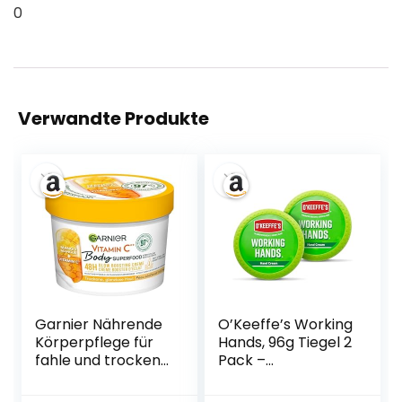
0
Verwandte Produkte
Garnier Nährende
O’Keeffe’s Working
Körperpflege für
Hands, 96g Tiegel 2
fahle und trockene
Pack –
Haut, Body Butter
Handcreme für
mit Mango und
extrem trockene,