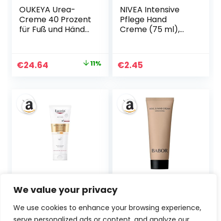
OUKEYA Urea-
NIVEA Intensive
Creme 40 Prozent
Pflege Hand
für Fuß und Hände,
Creme (75 ml),
Urea Cream Fuß,
reichhaltige
Fußcreme,
Hautcreme mit
Harnstoffcreme
Mandel-Öl für
Ursprünglicher
Aktueller
€
24.64
11%
€
2.45
für Trockene,
intensive
Preis
Preis
Rissige Füße, Anti
Feuchtigkeit,
Hornhaut, Lotion
Handpflege mit
war:
ist:
für Fersen,
dem einzigartigen
€27.54
€24.64.
Ellenbogen,
NIVEA Duft
Maximaler Stärke,
350g
Eucerin Hyaluron-
BABOR Soul &
We value your privacy
Filler + Elasticity
Hand Cream |
Handcreme gegen
Handcreme Für
We use cookies to enhance your browsing experience,
Altersflecken LSF
Trockene Hände,
serve personalized ads or content, and analyze our