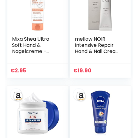
Mixa Shea Ultra
mellow NOIR
Soft Hand &
Intensive Repair
Nagelcreme –
Hand & Nail Cream
pflegender
100ml –
Handbalsam für
Handcreme für
trockene, rissige
raue, trockene
€
2.95
€
19.90
und raue Hände,
Hände – 10%
Schutz & intensive
Sheabutter –
Pflege mit Glycerin
schnell
und Sheabutter,
einziehende
100 ml
Feuchtigkeitscrem
e – für gepflegte
Hände & Nägel –
Naturkosmetik