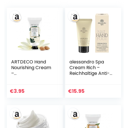
ARTDECO Hand
alessandro Spa
Nourishing Cream
Cream Rich –
–
Reichhaltige Anti-
Feuchtigkeitsspen
Aging Handcreme,
dender
bei trockenen und
Handbalsam mit
strapazierten
€
3.95
€
15.95
Sheabutter &
Händen, 75 ml
Lotusextrakt –
Pflegende
Handcreme für
zarte,
geschmeidige