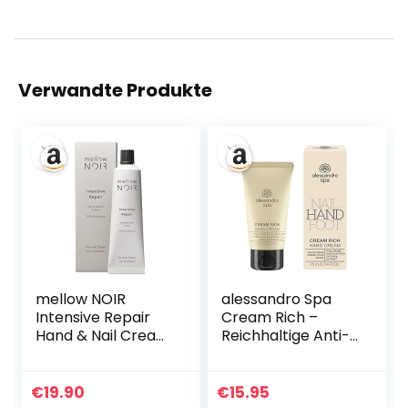
Verwandte Produkte
mellow NOIR
alessandro Spa
Intensive Repair
Cream Rich –
Hand & Nail Cream
Reichhaltige Anti-
100ml –
Aging Handcreme,
Handcreme für
bei trockenen und
raue, trockene
strapazierten
€
19.90
€
15.95