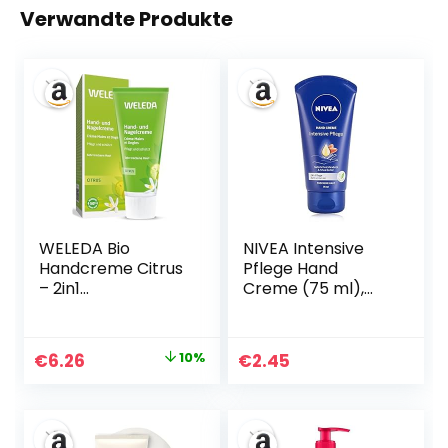
Verwandte Produkte
WELEDA Bio
NIVEA Intensive
Handcreme Citrus
Pflege Hand
– 2in1
Creme (75 ml),
Naturkosmetik
reichhaltige
Handpflege /
Hautcreme mit
Nagelpflege
Mandel-Öl für
Ursprünglicher
Aktueller
€
6.26
10%
€
2.45
Creme für
intensive
Preis
Preis
trockene Hände &
Feuchtigkeit,
brüchige Nägel,
Handpflege mit
war:
ist:
Nachhaltige Unisex
dem einzigartigen
€6.95
€6.26.