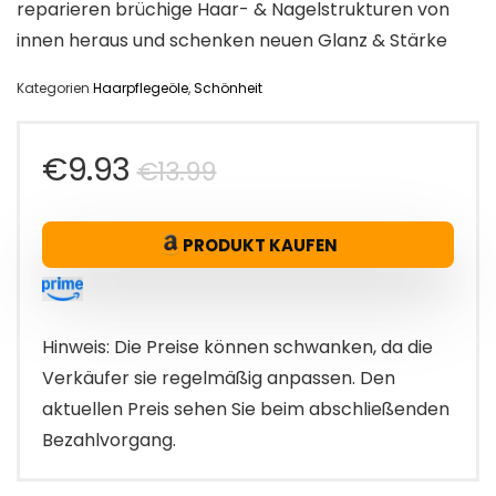
reparieren brüchige Haar- & Nagelstrukturen von
innen heraus und schenken neuen Glanz & Stärke
Kategorien
Haarpflegeöle
,
Schönheit
Ursprünglicher
Aktueller
€
9.93
€
13.99
Preis
Preis
PRODUKT KAUFEN
war:
ist:
€13.99
€9.93.
Hinweis: Die Preise können schwanken, da die
Verkäufer sie regelmäßig anpassen. Den
aktuellen Preis sehen Sie beim abschließenden
Bezahlvorgang.