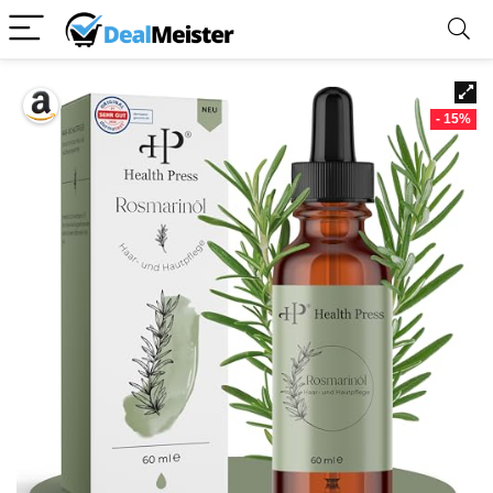
- 15%