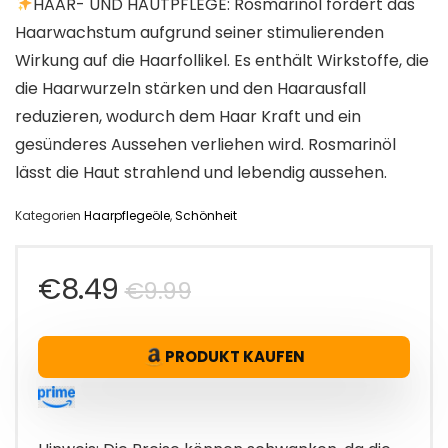
HAAR- UND HAUTPFLEGE: Rosmarinöl fördert das
Haarwachstum aufgrund seiner stimulierenden
Wirkung auf die Haarfollikel. Es enthält Wirkstoffe, die
die Haarwurzeln stärken und den Haarausfall
reduzieren, wodurch dem Haar Kraft und ein
gesünderes Aussehen verliehen wird. Rosmarinöl
lässt die Haut strahlend und lebendig aussehen.
Kategorien
Haarpflegeöle
,
Schönheit
Ursprünglicher
Aktueller
€
8.49
€
9.99
Preis
Preis
PRODUKT KAUFEN
war:
ist:
€9.99
€8.49.