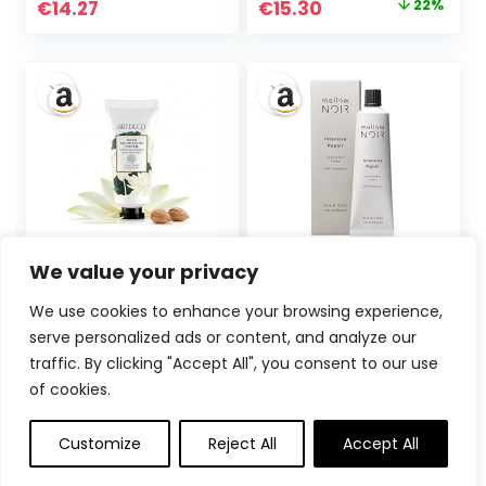
Ursprünglicher
Aktueller
€
14.27
€
15.30
22%
Erhöht sofort den
Preis
Preis
Feuchtigkeitsgehal
t, bildet eine
war:
ist:
Schutzschicht und
€19.50
€15.30.
verhindert
Feuchtigkeitsverlu
st
ARTDECO Hand
mellow NOIR
We value your privacy
Nourishing Cream
Intensive Repair
–
Hand & Nail Cream
We use cookies to enhance your browsing experience,
Feuchtigkeitsspen
100ml –
serve personalized ads or content, and analyze our
dender
Handcreme für
traffic. By clicking "Accept All", you consent to our use
Handbalsam mit
raue, trockene
€
3.95
€
19.90
of cookies.
Sheabutter &
Hände – 10%
Lotusextrakt –
Sheabutter –
Pflegende
schnell
Customize
Reject All
Accept All
Handcreme für
einziehende
zarte,
Feuchtigkeitscrem