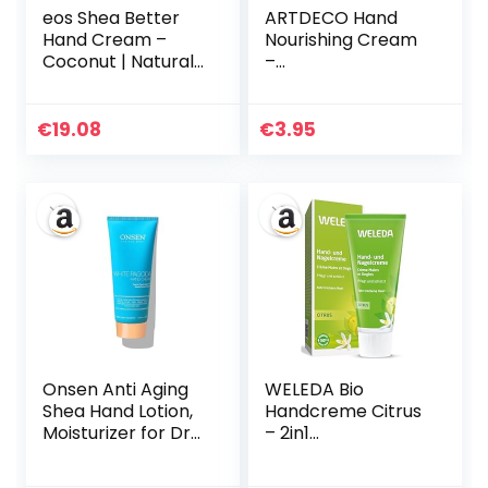
eos Shea Better
ARTDECO Hand
Hand Cream –
Nourishing Cream
Coconut | Natural
–
Shea Butter Hand
Feuchtigkeitsspen
Lotion and Skin
dender
Care | 24 Hour
Handbalsam mit
€
19.08
€
3.95
Hydration with
Arganöl &
Shea Butter & Oil |
Orangenblütenext
2.5 oz,2040868
rakt – Pflegende
Handcreme für
samtweiche
Hände – 1 x 30 ml
Onsen Anti Aging
WELEDA Bio
Shea Hand Lotion,
Handcreme Citrus
Moisturizer for Dry
– 2in1
and Cracked
Naturkosmetik
Hands, Non-
Handpflege /