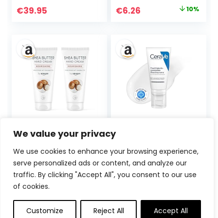
Greasy Hand
Nagelpflege
Ursprünglicher
Aktueller
€
39.95
€
6.26
10%
Repair Cream,
Creme für
Preis
Preis
Hand & Nail Care
trockene Hände &
Cream with
brüchige Nägel,
war:
ist:
Japanese Natural
Nachhaltige Unisex
€6.95
€6.26.
Secrets Hand
Feuchtigkeitscrem
Cream for Women
e mit Zitrone &
4.5 fl oz/135 ml
Litsea Cubeba Duft
(1x50ml)
by Amazon
CeraVe –
We value your privacy
Handcreme mit
Feuchtigkeitsspen
Sheabutter, 2 x 100
dende
We use cookies to enhance your browsing experience,
ml
Nachtcreme für
serve personalized ads or content, and analyze our
normale bis
trockene Haut
traffic. By clicking "Accept All", you consent to our use
Ursprünglicher
Aktueller
Ursprünglicher
Aktueller
€
2.91
4%
€
15.30
22%
of cookies.
Preis
Preis
Preis
Preis
war:
ist:
war:
ist:
Customize
Reject All
Accept All