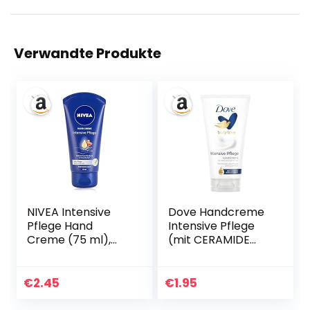
Verwandte Produkte
NIVEA Intensive
Dove Handcreme
Pflege Hand
Intensive Pflege
Creme (75 ml),
(mit CERAMIDE
reichhaltige
AUFBAU SERUM)
Hautcreme mit
für sehr trockene
Mandel-Öl für
Haut, 75ml (1er
€
2.45
€
1.95
intensive
Pack)
Feuchtigkeit,