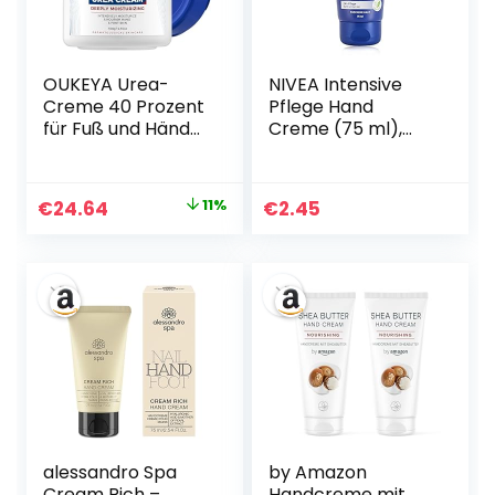
OUKEYA Urea-
NIVEA Intensive
Creme 40 Prozent
Pflege Hand
für Fuß und Hände,
Creme (75 ml),
Urea Cream Fuß,
reichhaltige
Fußcreme,
Hautcreme mit
Harnstoffcreme
Mandel-Öl für
Ursprünglicher
Aktueller
€
24.64
11%
€
2.45
für Trockene,
intensive
Preis
Preis
Rissige Füße, Anti
Feuchtigkeit,
Hornhaut, Lotion
Handpflege mit
war:
ist:
für Fersen,
dem einzigartigen
€27.54
€24.64.
Ellenbogen,
NIVEA Duft
Maximaler Stärke,
350g
alessandro Spa
by Amazon
Cream Rich –
Handcreme mit