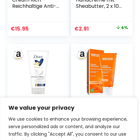
Reichhaltige Anti-
Sheabutter, 2 x 100
Aging Handcreme,
ml
bei trockenen und
strapazierten
Ursprünglicher
Aktueller
€
15.95
€
2.91
4%
Händen, 75 ml
Preis
Preis
war:
ist:
€3.03
€2.91.
Dove Handcreme
WELEDA Bio
We value your privacy
Intensive Pflege
Express
(mit CERAMIDE
Handcreme
We use cookies to enhance your browsing experience,
AUFBAU SERUM)
Sanddorn –
serve personalized ads or content, and analyze our
für sehr trockene
Naturkosmetik
Haut, 75ml (1er
Handpflege
traffic. By clicking "Accept All", you consent to our use
Ursprünglicher
Aktueller
€
1.95
€
5.59
20%