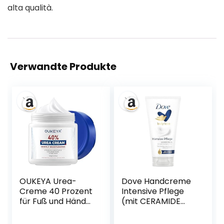
alta qualità.
Verwandte Produkte
OUKEYA Urea-
Dove Handcreme
Creme 40 Prozent
Intensive Pflege
für Fuß und Hände,
(mit CERAMIDE
Urea Cream Fuß,
AUFBAU SERUM)
Fußcreme,
für sehr trockene