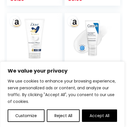
Creme für
Feet, Knees,
Preis
Preis
trockene Hände &
Elbows, and
brüchige Nägel,
Hands,Callus
war:
ist:
Nachhaltige Unisex
Remover, Strength
€6.95
€6.26.
Feuchtigkeitscrem
Urea Lotion for
e mit Zitrone &
Softening and
Litsea Cubeba Duft
Moisturizing
(1x50ml)
Dove Handcreme
CeraVe –
We value your privacy
Intensive Pflege
Feuchtigkeitsspen
(mit CERAMIDE
dende
We use cookies to enhance your browsing experience,
AUFBAU SERUM)
Nachtcreme für
serve personalized ads or content, and analyze our
für sehr trockene
normale bis
Haut, 75ml (1er
trockene Haut
traffic. By clicking "Accept All", you consent to our use
Ursprünglicher
Aktueller
€
1.95
€
15.30
22%
Pack)
of cookies.
Preis
Preis
war:
ist:
Customize
Reject All
Accept All
€19.50
€15.30.