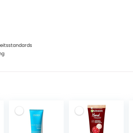
heitsstandards
ng