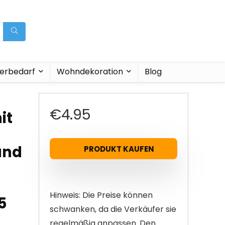
ierbedarf
Wohndekoration
Blog
€
4.95
it
und
PRODUKT KAUFEN
Hinweis: Die Preise können
5
schwanken, da die Verkäufer sie
regelmäßig anpassen. Den