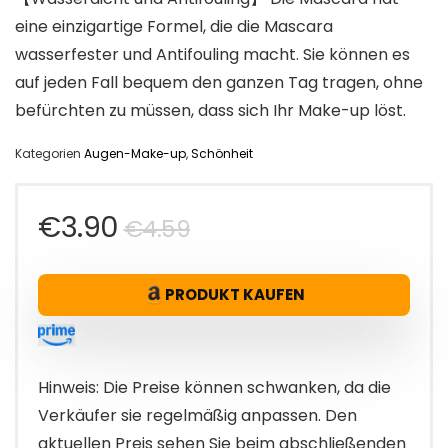
eine einzigartige Formel, die die Mascara
wasserfester und Antifouling macht. Sie können es
auf jeden Fall bequem den ganzen Tag tragen, ohne
befürchten zu müssen, dass sich Ihr Make-up löst.
Kategorien
Augen-Make-up
,
Schönheit
Ursprünglicher
Aktueller
€
3.90
€
4.59
Preis
Preis
PRODUKT KAUFEN
war:
ist:
€4.59
€3.90.
Hinweis: Die Preise können schwanken, da die
Verkäufer sie regelmäßig anpassen. Den
aktuellen Preis sehen Sie beim abschließenden