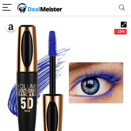
- 15%