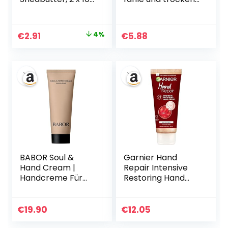
ml
Haut, Body Butter
mit Mango und
Vitamin C, Für bis
Ursprünglicher
Aktueller
€
2.91
4%
€
5.88
zu 48 Stunden
Preis
Preis
Feuchtigkeit, Body
Superfood, 1 x 380
war:
ist:
ml
€3.03
€2.91.
BABOR Soul &
Garnier Hand
Hand Cream |
Repair Intensive
Handcreme Für
Restoring Hand
Trockene Hände,
Cream, Nourishing
Anti Aging
Canadian Maple
Feuchtigkeitscrem
Sap and
€
19.90
€
12.05
e, Schnell
Moisturising