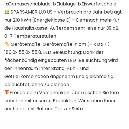
1xGemüseschublade, 1xEiablage, 1xEiswürfelschale
SPARSAMER LUXUS – Verbrauch pro Jahr beträgt
nur 210 kWh [Energieklasse E] – Demnach mehr für
die Haushaltskasse! Außerdem sehr leise nur 39 dB.
0-7 Temperaturstufen
Gerätemaße: Gerätemaße in cm (H x B x T):
180,0x 55,0x 55,8. LED Beleuchtung: Dank der
flächenbündig eingebauten LED-Beleuchtung wird
der Innenraum Ihrer Stand-Kühl- und
Gefrierkombination angenehm und gleichmäßig
beleuchtet, ohne zu blenden
Freude beim Verschenken: Überraschen Sie Ihre
Liebsten mit unseren Produkten. Wir stehen Ihnen
auch dort mit Rat und Tat zur Seite.