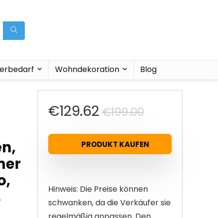
ierbedarf
Wohndekoration
Blog
Ursprüngli
Aktueller
€
129.62
€
199.00
Preis
Preis
n,
PRODUKT KAUFEN
war:
ist:
mer
€199.00
€129.62.
o,
Hinweis: Die Preise können
,
schwanken, da die Verkäufer sie
regelmäßig anpassen. Den