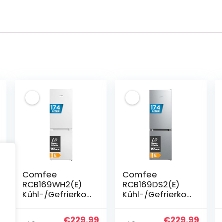
Comfee
Comfee
RCB169WH2(E)
RCB169DS2(E)
Kühl-/Gefrierko
Kühl-/Gefrierko
mbination/150
mbination/150
cm Höhe/Low
cm Höhe/Low
glicher
Aktueller
Ursprünglicher
Aktueller
Ursprünglich
Aktue
€
229.99
€
229.99