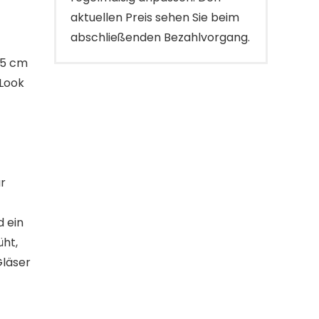
aktuellen Preis sehen Sie beim
abschließenden Bezahlvorgang.
15 cm
-Look
r
d ein
ht,
Gläser