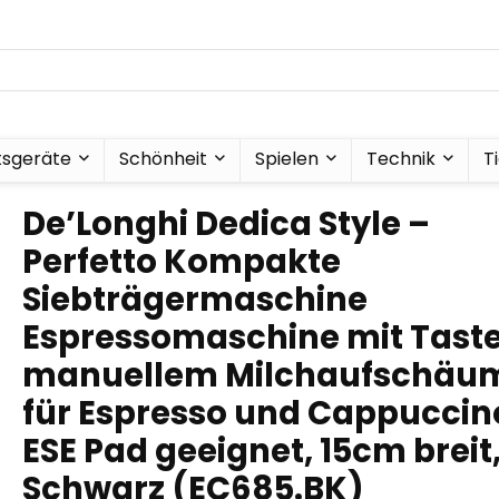
tsgeräte
Schönheit
Spielen
Technik
T
De’Longhi Dedica Style –
Perfetto Kompakte
Siebträgermaschine
Espressomaschine mit Taste
manuellem Milchaufschäu
für Espresso und Cappuccin
ESE Pad geeignet, 15cm breit
Schwarz (EC685.BK)