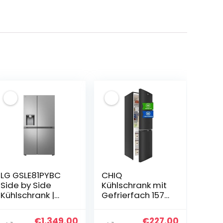
LG GSLE81PYBC
CHIQ
Side by Side
Kühlschrank mit
Kühlschrank |
Gefrierfach 157L,
Klasse C | 628 L |
Kühl-
Eis- | Crushed
Gefrierkombinat
er
ller
Ursprünglicher
Aktueller
Ursprünglicher
Aktueller
€
1,349.00
€
227.00