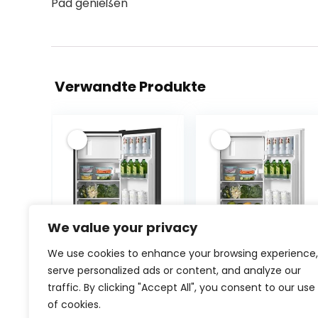
Pad genießen
Verwandte Produkte
We value your privacy
Comfee
Comfee
We use cookies to enhance your browsing experience,
RCD80DK3(E)
RCD80WH3(E)
serve personalized ads or content, and analyze our
Kühlschrank mit
Kühlschrank mit
traffic. By clicking "Accept All", you consent to our use
Gefrierfach/ 80L
Gefrierfach/ 80L
of cookies.
Kleiner
Kleiner
Ursprünglicher
Aktueller
Ursprün
€
155.99
€
155.99