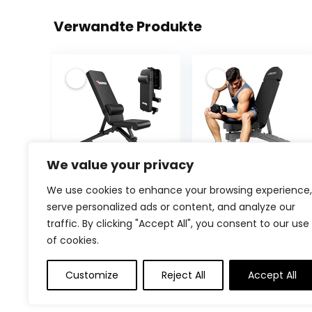
Verwandte Produkte
We value your privacy
PASYOU
JOROTO
We use cookies to enhance your browsing experience,
Verstellebare
Premium
serve personalized ads or content, and analyze our
Hantelbank mit
Hantelbank |
traffic. By clicking "Accept All", you consent to our use
90 Grad
Praktische
of cookies.
Multifunktions
Fitnessbank,
Trainingsbank
geeignet als
€
119.99
€
199.99
Schrägbank
Schrägbank &
Customize
Reject All
Accept All
Schnell
Flachbank
Zusammenklap
Bankdrücken