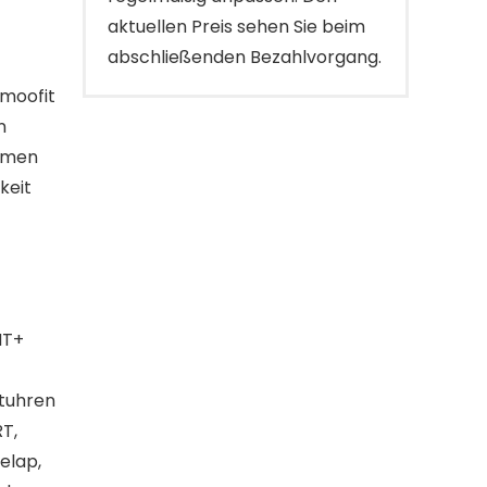
aktuellen Preis sehen Sie beim
abschließenden Bezahlvorgang.
moofit
n
thmen
keit
NT+
rtuhren
T,
nelap,