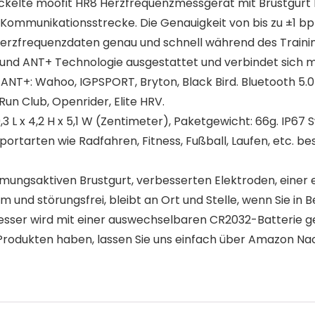
elte moofit HR8 Herzfrequenzmessgerät mit Brustgurt bi
 Kommunikationsstrecke. Die Genauigkeit von bis zu ±1 bp
erzfrequenzdaten genau und schnell während des Trainin
0 und ANT+ Technologie ausgestattet und verbindet sich 
ANT+: Wahoo, IGPSPORT, Bryton, Black Bird. Bluetooth 5.0 
Run Club, Openrider, Elite HRV.
3 L x 4,2 H x 5,1 W (Zentimeter), Paketgewicht: 66g. IP67
rtarten wie Radfahren, Fitness, Fußball, Laufen, etc. bes
ngsaktiven Brustgurt, verbesserten Elektroden, einer ei
 und störungsfrei, bleibt an Ort und Stelle, wenn Sie in 
er wird mit einer auswechselbaren CR2032-Batterie gelief
Produkten haben, lassen Sie uns einfach über Amazon Na