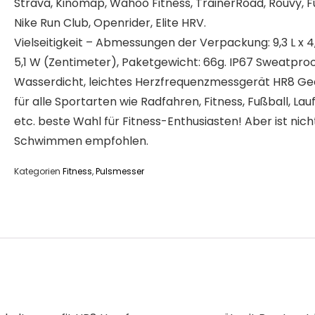
Strava, Kinomap, Wahoo Fitness, TrainerRoad, Rouvy, F
Nike Run Club, Openrider, Elite HRV.
Vielseitigkeit – Abmessungen der Verpackung: 9,3 L x 4,
5,1 W (Zentimeter), Paketgewicht: 66g. IP67 Sweatpro
Wasserdicht, leichtes Herzfrequenzmessgerät HR8 Ge
für alle Sportarten wie Radfahren, Fitness, Fußball, Lau
etc. beste Wahl für Fitness-Enthusiasten! Aber ist nic
Schwimmen empfohlen.
Kategorien
Fitness
,
Pulsmesser