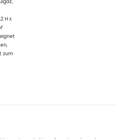
ulgaz,
2 H x
of
eignet
fen,
ht zum