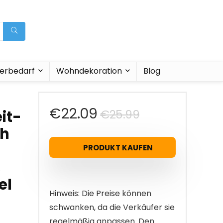
ierbedarf
Wohndekoration
Blog
Ursprünglic
Aktueller
€
22.09
€
25.99
it-
th
Preis
Preis
PRODUKT KAUFEN
war:
ist:
,
€25.99
€22.09.
el
Hinweis: Die Preise können
schwanken, da die Verkäufer sie
regelmäßig anpassen. Den