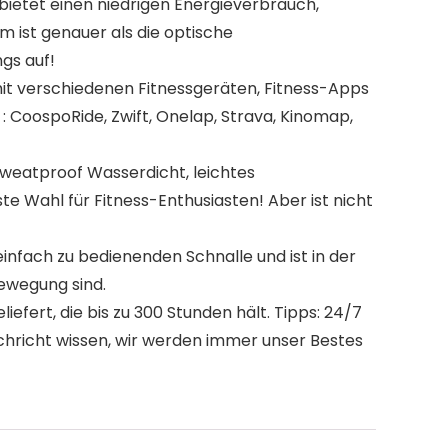
etet einen niedrigen Energieverbrauch,
m ist genauer als die optische
gs auf!
mit verschiedenen Fitnessgeräten, Fitness-Apps
: CoospoRide, Zwift, Onelap, Strava, Kinomap,
 Sweatproof Wasserdicht, leichtes
te Wahl für Fitness-Enthusiasten! Aber ist nicht
nfach zu bedienenden Schnalle und ist in der
Bewegung sind.
ert, die bis zu 300 Stunden hält. Tipps: 24/7
chricht wissen, wir werden immer unser Bestes