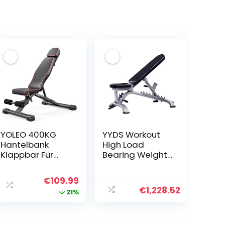
YOLEO 400KG
YYDS Workout
Hantelbank
High Load
Klappbar Für
Bearing Weight
Professionelles
Bench
Kraftraining,Schr
Adjustable
her
ller
Ursprünglicher
Aktueller
€
109.99
ägbank
Strength
€
1,228.52
Preis
Preis
21%
Hantelbank
Training Incline
besser geeignet
Decline Full Body
war:
ist:
für
Workout
99.
€139.99
€109.99.