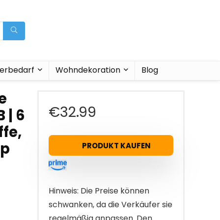
ierbedarf
Wohndekoration
Blog
e
€
32.99
| 6
fe,
Up
PRODUKT KAUFEN
Hinweis: Die Preise können
schwanken, da die Verkäufer sie
regelmäßig anpassen. Den