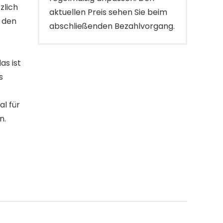
zlich
aktuellen Preis sehen Sie beim
t den
abschließenden Bezahlvorgang.
s ist
s
al für
n.