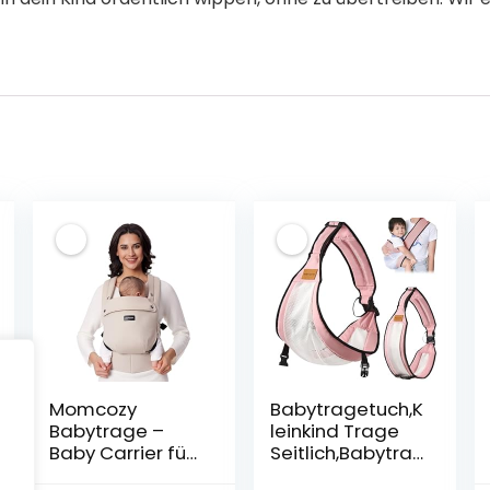
Momcozy
Babytragetuch,K
Babytrage –
leinkind Trage
Baby Carrier für
Seitlich,Babytra
Kleinkind (3-24
ge