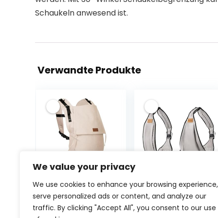
Schaukeln anwesend ist.
Verwandte Produkte
We value your privacy
Hoppediz Buckle
Senarah
We use cookies to enhance your browsing experience,
Toddler,
Toddler Carrier,
serve personalized ads or content, and analyze our
Babytrage für
Baby Carrier
traffic. By clicking "Accept All", you consent to our use
Kleinkinder (9-
Newborn to