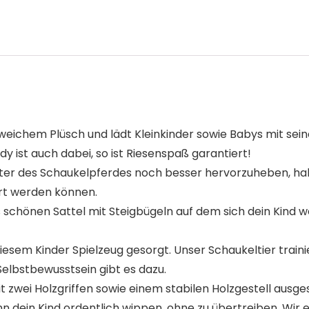
 weichem Plüsch und lädt Kleinkinder sowie Babys mit se
y ist auch dabei, so ist Riesenspaß garantiert!
kter des Schaukelpferdes noch besser hervorzuheben, ha
ert werden können.
chönen Sattel mit Steigbügeln auf dem sich dein Kind woh
 diesem Kinder Spielzeug gesorgt. Unser Schaukeltier trai
Selbstbewusstsein gibt es dazu.
zwei Holzgriffen sowie einem stabilen Holzgestell ausge
n dein Kind ordentlich wippen, ohne zu übertreiben. Wi