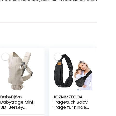
BabyBjörn
JOZMMZEOOA
Babytrage Mini,
Tragetuch Baby
3D-Jersey,
Trage für Kinder
Hellbeige
bis 30kg