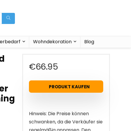
ierbedarf
Wohndekoration
Blog
rd
€
66.95
er
PRODUKT KAUFEN
ning
Hinweis: Die Preise können
schwanken, da die Verkäufer sie
regelmäßig anpassen. Den