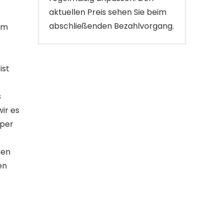
aktuellen Preis sehen Sie beim
abschließenden Bezahlvorgang.
em
ist
s
ir es
 per
nen
en