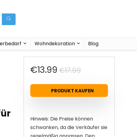
ierbedarf
Wohndekoration
Blog
Ursprüngliche
Aktueller
€
13.99
€
17.99
Preis
Preis
PRODUKT KAUFEN
war:
ist:
€17.99
€13.99.
für
Hinweis: Die Preise können
schwanken, da die Verkäufer sie
regelmäßig anpassen. Den