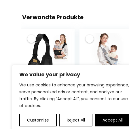
Verwandte Produkte
We value your privacy
AOOWU
Tragetuch Baby,
We use cookies to enhance your browsing experience,
Babytrage,
Mumgaroo
serve personalized ads or content, and analyze our
Kleinkind Trage
Babytrage
traffic. By clicking "Accept All", you consent to our use
Seitlich,Verstellb
Neugeborene
of cookies.
are
ab Geburt, On
Ergonomisch
the Go
€
9.99
€
26.99
Toddler Carrier,
Multifunktionale,
Customize
Reject All
Accept All
Babytrage
für Babys von 0