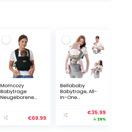
Momcozy
Bellababy
Babytrage
Babytrage, All-
Neugeborene
In-One
ab Geburt |
Babytrage für
Ergonomische
Neugeborene
her
ller
Ursprünglicher
Aktueller
€
35.99
Tragehilfe mit
ab Geburt,
€
69.99
Preis
Preis
29%
Nackenstütze |
Babys &
Leicht & sicher
Kleinkinder (0-
war:
ist: