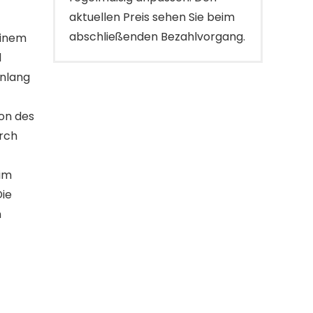
aktuellen Preis sehen Sie beim
abschließenden Bezahlvorgang.
einem
d
enlang
on des
urch
eim
Die
n