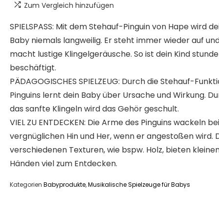
Zum Vergleich hinzufügen
SPIELSPASS: Mit dem Stehauf-Pinguin von Hape wird d
Baby niemals langweilig. Er steht immer wieder auf un
macht lustige Klingelgeräusche. So ist dein Kind stund
beschäftigt.
PÄDAGOGISCHES SPIELZEUG: Durch die Stehauf-Funkti
Pinguins lernt dein Baby über Ursache und Wirkung. D
das sanfte Klingeln wird das Gehör geschult.
VIEL ZU ENTDECKEN: Die Arme des Pinguins wackeln b
vergnüglichen Hin und Her, wenn er angestoßen wird. 
verschiedenen Texturen, wie bspw. Holz, bieten kleine
Händen viel zum Entdecken.
Kategorien
Babyprodukte
,
Musikalische Spielzeuge für Babys