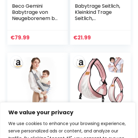
Beco Gemini
Babytrage Seitlich,
Babytrage von
Kleinkind Trage
Neugeborenem bis
Seitlich,
Kleinkind |
Ergonomische
Ergonomische
Toddler Carrier,
Babytrage für
Verstellbare Baby
€
79.99
€
21.99
Babys 3,2–15,8 kg
Trage, Baby
(7–35 lbs) | M-
Tragegurt
Position,
Kleinkind,
Verstellbarer Sitz,
Kindertrage
Atmungsaktives
Carrier, für
3D-Mesh
Neugeborene 3-36
(Dunkelgrau)
Monaten,
Kleinkinder bis
20kg
Tragetuch Baby,
Babytragetuch,Klei
We value your privacy
Mumgaroo
nkind Trage
Babytrage
Seitlich,Babytrage
We use cookies to enhance your browsing experience,
Neugeborene ab
Seitlich,Verstellbar
serve personalized ads or content, and analyze our
Geburt, On the Go
e Schulter