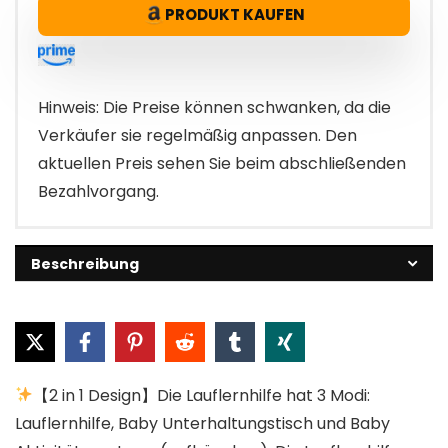
PRODUKT KAUFEN
war:
ist:
€49.99
€44.99.
Hinweis: Die Preise können schwanken, da die
Verkäufer sie regelmäßig anpassen. Den
aktuellen Preis sehen Sie beim abschließenden
Bezahlvorgang.
Beschreibung
【2 in 1 Design】Die Lauflernhilfe hat 3 Modi:
Lauflernhilfe, Baby Unterhaltungstisch und Baby