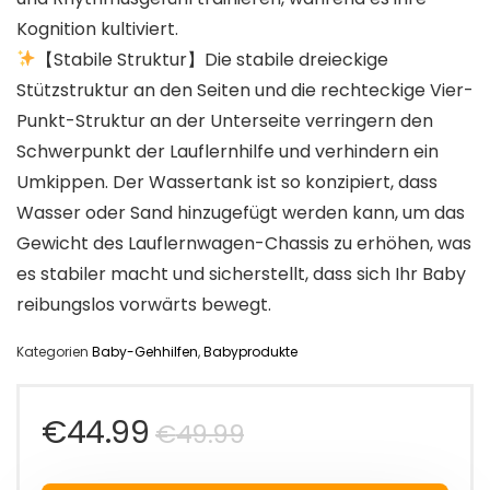
Kognition kultiviert.
【Stabile Struktur】Die stabile dreieckige
Stützstruktur an den Seiten und die rechteckige Vier-
Punkt-Struktur an der Unterseite verringern den
Schwerpunkt der Lauflernhilfe und verhindern ein
Umkippen. Der Wassertank ist so konzipiert, dass
Wasser oder Sand hinzugefügt werden kann, um das
Gewicht des Lauflernwagen-Chassis zu erhöhen, was
es stabiler macht und sicherstellt, dass sich Ihr Baby
reibungslos vorwärts bewegt.
Kategorien
Baby-Gehhilfen
,
Babyprodukte
Ursprünglicher
Aktueller
€
44.99
€
49.99
Preis
Preis