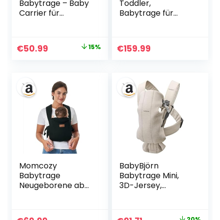
Babytrage – Baby
Toddler,
Carrier für
Babytrage für
Kleinkind (3-24
Kleinkinder (9-25
Monate) · Ohne
kg), Design
Einsätze ·
Lanzarote
Ursprünglicher
Aktueller
€
50.99
15%
€
159.99
Ergonomische M-
Preis
Preis
Trage · X-Rücken ·
Leicht &
war:
ist:
Luftdurchlässig,
€59.99
€50.99.
Khaki
Momcozy
BabyBjörn
Babytrage
Babytrage Mini,
Neugeborene ab
3D-Jersey,
Geburt |
Hellbeige
Ergonomische
Tragehilfe mit
20%