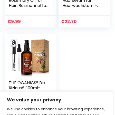
Rosemary Oil for
Haarserum für
Hair, Rosmarinöl für
Haarwachstum –
Haar und Kopfhaut,
Don Quiff® Hair
Stärkendes Öl für
Growth Serum – 50
Gesundes
ml – BIO Rosmarin,
€
9.99
€
22.70
Haarwachstum, 60
Minze, Jojoba,
ml
Arganöl, Rizinusöl,
Teebaumöl,
Vitamin E –
Kopfhautpflege &
Anti-Frizz – Made in
Germany
THE OGANICS® Bio
Rizinusöl 100ml–
100% Rein &
Kaltgepresst –
We value your privacy
Haaröl &
Wimpernserum –
€
8.99
We use cookies to enhance your browsing experience,
Wimpern,