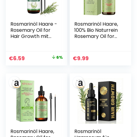
Rosmarinöl Haare -
Rosmarinöl Haare,
Rosemary Oil for
100% Bio Naturrein
Hair Growth mit
Rosemary Oil for
Jojobaöl -Haaröl
Hair, Rosemary
für Haarwachstum
Mint Oil für
Beschleunigen und
Gesundes
Ursprünglicher
Aktueller
€
6.59
6%
€
9.99
Trockenes Haar -
Haarwachstum,
Preis
Preis
Kopfhaut Öl Pflege
Rosmarin Wasser
für Damen -
Haare für
war:
ist:
Augenbrauen
Haarwachstum
€6.99
€6.59.
Serum, Lash
Beschleunigen,
Serum- mit
Haaröl Rosmarin
Kopfhaut Bürste
Gegen Haarausfall,
60 ML
Rosmarinöl Haare,
Rosmarinöl