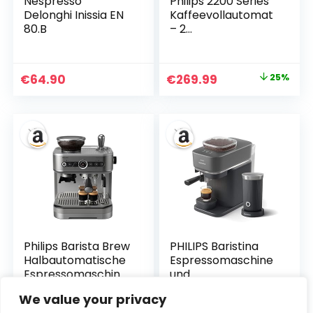
Nespresso
Philips 2200 Series
Delonghi Inissia EN
Kaffeevollautomat
80.B
– 2
Kaffeespezialitäten
, Touch-Display,
klassischer
Ursprünglicher
Aktueller
€
64.90
€
269.99
25%
Milchaufschäumer,
Preis
Preis
Keramikmahlwerk,
Mattschwarz
war:
ist:
(EP2220/10)
€359.99
€269.99.
Philips Barista Brew
PHILIPS Baristina
Halbautomatische
Espressomaschine
Espressomaschine
und
– Einfacher &
Milchaufschäumer
We value your privacy
doppelter Espresso
Paket –