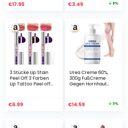
Ohne Ammoniak
Ursprünglicher
Aktueller
€
17.95
€
3.49
8%
Preis
Preis
war:
ist:
€3.79
€3.49.
3 Stücke Lip Stain
Urea Creme 60%,
Peel Off 3 Farben
300g FußCreme
Lip Tattoo Peel off
Gegen Hornhaut
Peel off
für trockene, rissige
Wasserbeständige
Füße, Ellbogen,
Lipstick
Knie, Fersen und
Ursprünglicher
Aktueller
€
6.99
€
14.59
3%
Wasserdichter und
Hände, Spendet
Preis
Preis
Antihaftbeschichte
Feuchtigkeit,
ter Becher
Hornhautentferner
war:
ist:
Geeignet für Das
Creme Maximale
€14.99
€14.59.