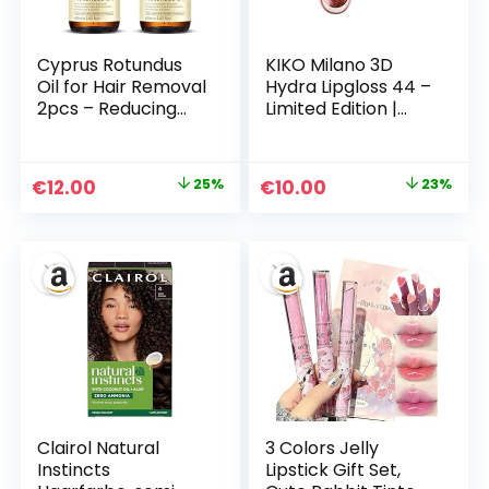
Cyprus Rotundus
KIKO Milano 3D
Oil for Hair Removal
Hydra Lipgloss 44 –
2pcs – Reducing
Limited Edition |
Body Hair Growth |
Feuchtigkeitsspend
100% Pure Cyperus
ender 3D-Effekt-
Rotundus Essential
Lipgloss
Ursprünglicher
Aktueller
Ursprünglicher
Aktueller
€
12.00
25%
€
10.00
23%
Oil for Smooth Skin
Preis
Preis
Preis
Preis
& Hair Removal,
60ml
war:
ist:
war:
ist:
€15.99
€12.00.
€12.99
€10.00.
Clairol Natural
3 Colors Jelly
Instincts
Lipstick Gift Set,