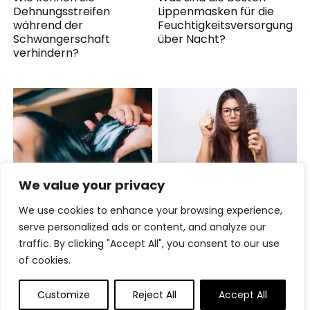
Dehnungsstreifen
Lippenmasken für die
während der
Feuchtigkeitsversorgung
Schwangerschaft
über Nacht?
verhindern?
We value your privacy
Welche Vorteile bietet
Was sind die besten
We use cookies to enhance your browsing experience,
die Verwendung eines
Haarpflegetipps für den
Leave-In-Conditioners?
Herbst, um Ihr Haar
serve personalized ads or content, and analyze our
gesund zu halten?
traffic. By clicking "Accept All", you consent to our use
of cookies.
Customize
Reject All
Accept All