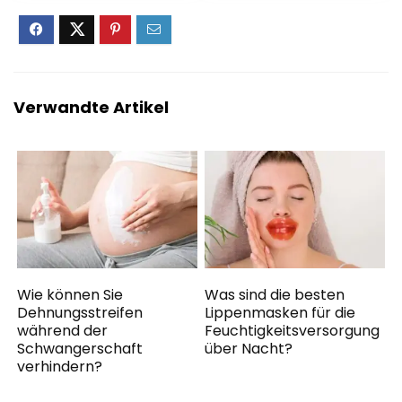
war:
ist:
war:
ist:
Forschung mit 4-
Set für unterwegs
€7.95
€7.19.
€46.52
€39.54.
fach-Wirkung:
regeneriert,
feuchtig­
keitsspendend,
strafft und schützt
Verwandte Artikel
Wie können Sie
Was sind die besten
Dehnungsstreifen
Lippenmasken für die
während der
Feuchtigkeitsversorgung
Schwangerschaft
über Nacht?
verhindern?