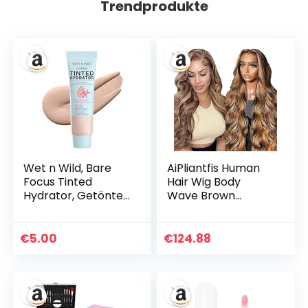
Trendprodukte
Wet n Wild, Bare
AiPliantfis Human
Focus Tinted
Hair Wig Body
Hydrator, Getönte
Wave Brown
Gesichtscreme
Echthaar Perücke
angereichert mit
Damen 13X6 Lace
Hyaluronsäure und
Front Glueless Wig
€
5.00
€
124.88
veganem Squalan
Wear and Go P427
für strahlende
Highlight Blonde
Haut, leichte bis
Real Hair Pre
mittlere Deckkraft,
Plucked 150%
Semi-Mattes Finish,
Density