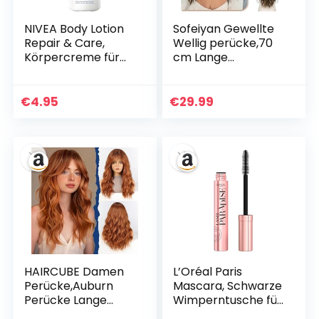
NIVEA Body Lotion
Sofeiyan Gewellte
Repair & Care,
Wellig perücke,70
Körpercreme für
cm Lange
sehr trockene Haut
Dunkelbraun mit
& zur Linderung von
golden Strähnchen
Spannungsgefühle
Mittelscheitel
€
4.95
€
29.99
n, Körperlotion mit
Damen
Glycerin,
Perücken,Hitzebest
Niacinamid &
ändige
Provitamin B5t
Synthetische Haar
(250 ml)
Lockige,Natürliche
Frauen Wig für
Alltag,Cosplay,Karn
eval
HAIRCUBE Damen
L’Oréal Paris
Perücke,Auburn
Mascara, Schwarze
Perücke Lange
Wimperntusche für
Lockige Mit Pony
Länge und