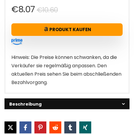
Ursprünglicher
Aktueller
€
8.07
€
10.60
Preis
Preis
PRODUKT KAUFEN
war:
ist:
€10.60
€8.07.
Hinweis: Die Preise können schwanken, da die
Verkäufer sie regelmäßig anpassen. Den
aktuellen Preis sehen Sie beim abschließenden
Bezahlvorgang.
Beschreibung