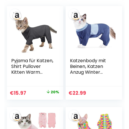
Pyjama für Katzen,
Katzenbody mit
Shirt Pullover
Beinen, Katzen
Kitten Warm
Anzug Winter
Katzenoverall
Jacke Katzenbody
Jumper Mantel
Nach Op mit
mit Lange Ärmel
Ärmel Lecken Und
Ursprünglicher
Aktueller
€
15.97
20%
€
22.99
Wohlfühlen Und
Kratzen An Nähten
Preis
Preis
Wärme
Verhindern(Blau,
Spenden(Dunkelgr
2XL)
war:
ist:
au, XS)
€19.99
€15.97.