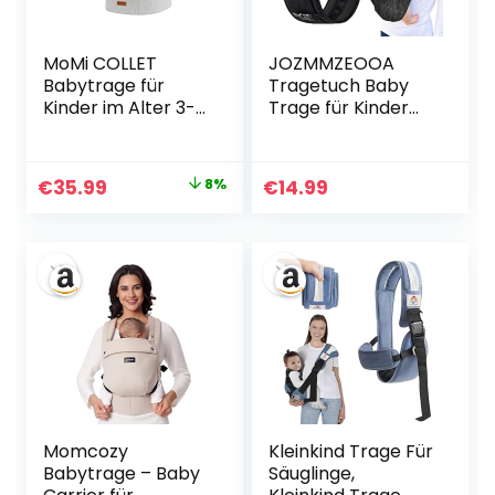
MoMi COLLET
JOZMMZEOOA
Babytrage für
Tragetuch Baby
Kinder im Alter 3-
Trage für Kinder
48 Monate (4-20
bis 30kg
kg
Multifunktion
Körpergewicht), 2
Hüfttrage
Ursprünglicher
Aktueller
€
35.99
8%
€
14.99
Tragepositionen
Verstellbar Trage
Preis
Preis
mit 6
Seitlich Kleinkind
Einstellpunkten,
Toddler Carrier,
war:
ist:
mit Kapuze und
Geeignet für
€38.99
€35.99.
einer
Säuglinge und
Köpfchenstütze
Kleinkinder im
für das Baby
Alter Von 6-48
mth (Mesh)
Momcozy
Kleinkind Trage Für
Babytrage – Baby
Säuglinge,