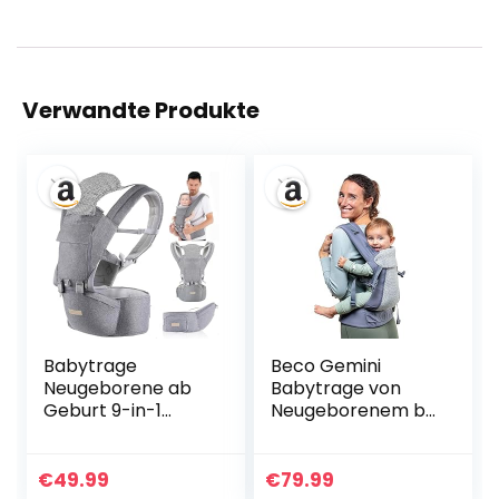
Verwandte Produkte
Babytrage
Beco Gemini
Neugeborene ab
Babytrage von
Geburt 9-in-1
Neugeborenem bis
Babytrage
Kleinkind |
Ergonomische
Ergonomische
Kindertrage mit
Babytrage für
€
49.99
€
79.99