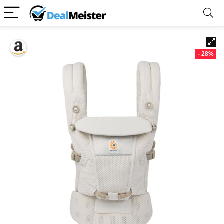
- 28%