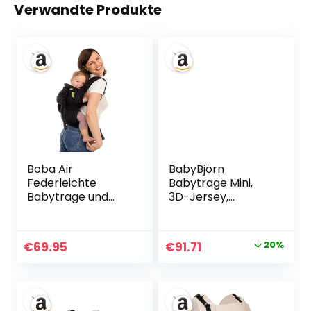
Verwandte Produkte
Boba Air
BabyBjörn
Federleichte
Babytrage Mini,
Babytrage und
3D-Jersey,
Kindertrage –
Hellbeige
Baby Trage ab 3
Monaten (7-20kg)
Ursprünglicher
Aktueller
€
69.95
€
91.71
20%
–
Preis
Preis
Kindertragerucksa
ck und Baby
war:
ist:
Tragetasche mit 2
€114.90
€91.71.
Tragepositionen