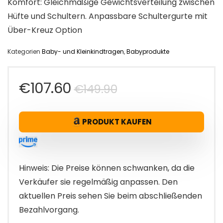
Komfort: Gleichmäßige Gewichtsverteilung zwischen
Hüfte und Schultern. Anpassbare Schultergurte mit
Über-Kreuz Option
Kategorien
Baby- und Kleinkindtragen
,
Babyprodukte
Ursprünglicher
Aktueller
€
107.60
€
149.90
Preis
Preis
PRODUKT KAUFEN
war:
ist:
€149.90
€107.60.
Hinweis: Die Preise können schwanken, da die
Verkäufer sie regelmäßig anpassen. Den
aktuellen Preis sehen Sie beim abschließenden
Bezahlvorgang.