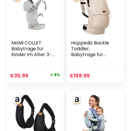
(Bauch/Rücken) –
Schwarz
MoMi COLLET
Hoppediz Buckle
Babytrage für
Toddler,
Kinder im Alter 3-
Babytrage für
48 Monate (4-20
Kleinkinder (9-25
kg
kg), Design Djerba
Körpergewicht), 2
Ursprünglicher
Aktueller
€
35.99
8%
€
159.99
Tragepositionen
Preis
Preis
mit 6
Einstellpunkten,
war:
ist:
mit Kapuze und
€38.99
€35.99.
einer
Köpfchenstütze
für das Baby